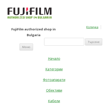
Количка
FujiFilm authorized shop in
Bulgaria
Търсене
за:
Към съдържанието
Меню
Начало
Категории
Фотоапарати
Обективи
Кабели