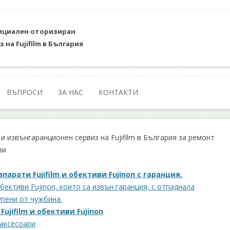
циален оторизиран
з на Fujifilm в България
Към съдържанието
ВЪПРОСИ
ЗА НАС
КОНТАКТИ
 извънгаранционен сервиз на Fujifilm в България за ремонт
ви
арати Fujifilm и обективи Fujinon с гаранция.
обективи Fujinon, които са извън гаранция, с отпаднала
упени от чужбина.
ujifilm и обективи Fujinon
 аксесоари