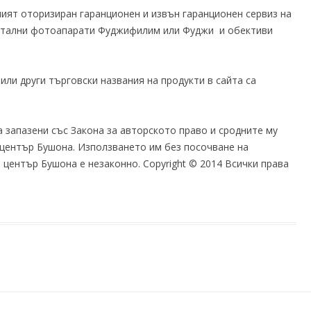
ият оторизиран гаранционен и извън гаранционен сервиз на
дигитални фотоапарати Фуджифилим или Фуджи и обективи
или други търговски названия на продукти в сайта са
а запазени със Закона за авторското право и сродните му
 център Бушона. Използването им без посочване на
 център Бушона е незаконно. Copyright © 2014 Всички права