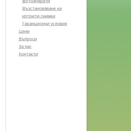
фотоапарати
Възстановяване на
изтрити снимки
Гаранционни условия
Цени
Въпроси
За нас
Контакти