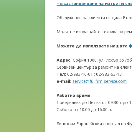
– възстановяване на изтрити с
Обслужване на клиенти от цяла Бълг
Моля, не изпращайте техника за ремо
Можете да използвате нашата
ф
Адрес:
София 1000, ул. Искър 55 /
Сервизен център за ремонт на еле
Тел:
02/983-16-01 ; 02/983-63-13;
e-mail:
service@fujifilm-service.com
Работно време:
Понеделник до Петък от 09.30ч. до 1
Събота от 10.00 до 16.00 ч.
Линк към Европейският портал на 