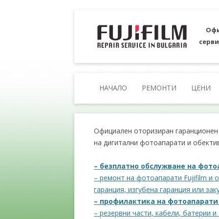
Офи
серви
НАЧАЛО
РЕМОНТИ
ЦЕНИ
Официален оторизиран гаранционен и
на дигитални фотоапарати и обекти
– безплатно обслужване на фотоап
– ремонт на фотоапарати Fujifilm и 
гаранция, изгубена гаранция или зак
– профилактика на фотоапарати F
– резервни части, кабели, батерии и