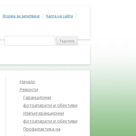
Форма за запитване
Карта на сайта
Търсене
за:
Начало
Ремонти
Гаранционни
фотоапарати и обективи
Извънгаранционни
фотоапарати и обективи
Профилактика на