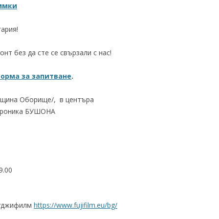
нимки
ария!
нт без да сте се свързали с нас!
орма за запитване
.
община Оборище/, в центъра
ктроника БУШОНА
9.00
Фуджифилм
https://www.fujifilm.eu/bg/