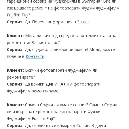
гаранционен сервиз на Фуджифилм в България? Вие ли
извършвате ремонт на фотоапарати Фуджи Фуджифилм
Fujifilm Fuji?
Сервиз:
Да. Повече информация в
За нас
.
Клиент:
Мога ли лично да предоставя техниката си за
ремонт във Вашият офис?
Сервиз:
Да, с удоволствие заповядайте! Моля, вижте
повече в
Контакти
.
Клиент:
Всички фотоапарати Фуджифилм ли
ремонтирате?
Сервиз:
Да всички
ДИГИТАЛНИ
фотоапарати
Фуджифилм ремонтираме.
Клиент:
Само в София ли имате сервиз? Само в София
ли извършвате ремонт на фотоапарати Фуджи
Фуджифилм Fujifilm Fuji?
Сервиз:
Да, сервизът се намира в София. В други