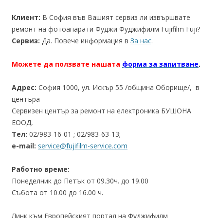
Клиент:
В София във Вашият сервиз ли извършвате
ремонт на фотоапарати Фуджи Фуджифилм Fujifilm Fuji?
Сервиз:
Да. Повече информация в
За нас
.
Можете да ползвате нашата
форма за запитване
.
Адрес:
София 1000, ул. Искър 55 /община Оборище/, в
центъра
Сервизен център за ремонт на електроника БУШОНА
ЕООД,
Тел:
02/983-16-01 ; 02/983-63-13;
e-mail:
service@fujifilm-service.com
Работно време:
Понеделник до Петък от 09.30ч. до 19.00
Събота от 10.00 до 16.00 ч.
Линк към Европейският портал на Фуджифилм