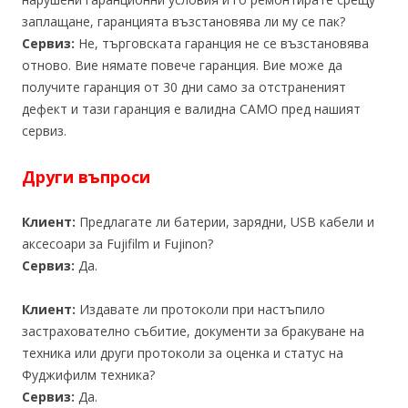
заплащане, гаранцията възстановява ли му се пак?
Сервиз:
Не, търговската гаранция не се възстановява
отново. Вие нямате повече гаранция. Вие може да
получите гаранция от 30 дни само за отстраненият
дефект и тази гаранция е валидна САМО пред нашият
сервиз.
Други въпроси
Клиент:
Предлагате ли батерии, зарядни, USB кабели и
аксесоари за Fujifilm и Fujinon?
Сервиз:
Да.
Клиент:
Издавате ли протоколи при настъпило
застрахователно събитие, документи за бракуване на
техника или други протоколи за оценка и статус на
Фуджифилм техника?
Сервиз:
Да.