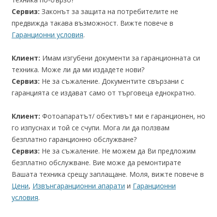
Сервиз:
Законът за защита на потребителите не
предвижда такава възможност. Вижте повече в
Гаранционни условия
.
Клиент:
Имам изгубени документи за гаранционната си
техника. Може ли да ми издадете нови?
Сервиз:
Не за съжаление. Документите свързани с
гаранцията се издават само от търговеца еднократно.
Клиент:
Фотоапаратът/ обективът ми е гаранционен, но
го изпуснах и той се счупи. Мога ли да ползвам
безплатно гаранционно обслужване?
Сервиз:
Не за съжаление. Не можем да Ви предложим
безплатно обслужване. Вие може да ремонтирате
Вашата техника срещу заплащане. Моля, вижте повече в
Цени
,
Извънгаранционни апарати
и
Гаранционни
условия
.