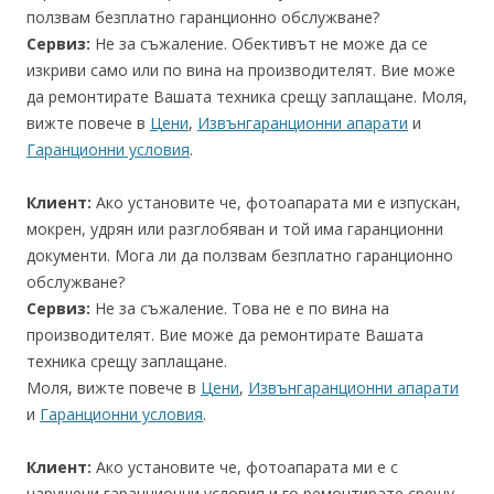
ползвам безплатно гаранционно обслужване?
Сервиз:
Не за съжаление. Обективът не може да се
изкриви само или по вина на производителят. Вие може
да ремонтирате Вашата техника срещу заплащане. Моля,
вижте повече в
Цени
,
Извънгаранционни апарати
и
Гаранционни условия
.
Клиент:
Ако установите че, фотоапарата ми е изпускан,
мокрен, удрян или разглобяван и той има гаранционни
документи. Мога ли да ползвам безплатно гаранционно
обслужване?
Сервиз:
Не за съжаление. Това не е по вина на
производителят. Вие може да ремонтирате Вашата
техника срещу заплащане.
Моля, вижте повече в
Цени
,
Извънгаранционни апарати
и
Гаранционни условия
.
Клиент:
Ако установите че, фотоапарата ми е с
нарушени гаранционни условия и го ремонтирате срещу