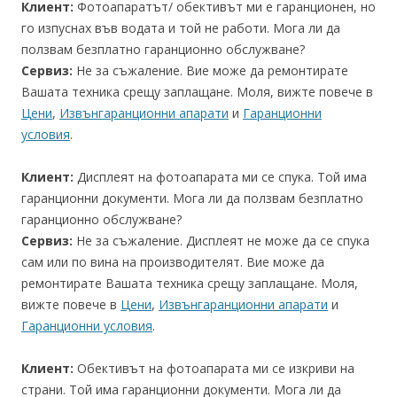
Клиент:
Фотоапаратът/ обективът ми е гаранционен, но
го изпуснах във водата и той не работи. Мога ли да
ползвам безплатно гаранционно обслужване?
Сервиз:
Не за съжаление. Вие може да ремонтирате
Вашата техника срещу заплащане. Моля, вижте повече в
Цени
,
Извънгаранционни апарати
и
Гаранционни
условия
.
Клиент:
Дисплеят на фотоапарата ми се спука. Той има
гаранционни документи. Мога ли да ползвам безплатно
гаранционно обслужване?
Сервиз:
Не за съжаление. Дисплеят не може да се спука
сам или по вина на производителят. Вие може да
ремонтирате Вашата техника срещу заплащане. Моля,
вижте повече в
Цени
,
Извънгаранционни апарати
и
Гаранционни условия
.
Клиент:
Обективът на фотоапарата ми се изкриви на
страни. Той има гаранционни документи. Мога ли да