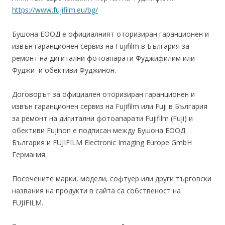
https://www.fujifilm.eu/bg/
Бушона ЕООД е официалният оторизиран гаранционен и
извън гаранционен сервиз на Fujifilm в България за
ремонт на дигитални фотоапарати Фуджифилим или
Фуджи и обективи Фуджинон.
Договорът за официален оторизиран гаранционен и
извън гаранционен сервиз на Fujifilm или Fuji в България
за ремонт на дигитални фотоапарати Fujifilm (Fuji) и
обективи Fujinon е подписан между Бушона ЕООД
България и FUJIFILM Electronic Imaging Europe GmbH
Германия.
Посочените марки, модели, софтуер или други търговски
названия на продукти в сайта са собственост на
FUJIFILM.