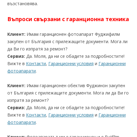
възстановява.
Въпроси свързани с гаранционна техника
Клиент:
Имам гаранционен фотоапарат Фуджифилм
закупен от България с прилежащите документи. Мога ли
да Ви го изпратя за ремонт?
Сервиз:
Да. Моля, да ни се обадите за подробностите!
Вижте в
Контакти
,
Гаранционни условия
и
Гаранционни
фотоапарати
.
Клиент:
Имам гаранционен обектив Фуджинон закупен
от България с прилежащите документи. Мога ли да Ви го
изпратя за ремонт?
Сервиз:
Да. Моля, да ни се обадите за подробностите!
Вижте в
Контакти
,
Гаранционни условия
и
Гаранционни
фотоапарати
.
Клиент:
Фотоапаратът ми е гаранционен и е Fujifilm.