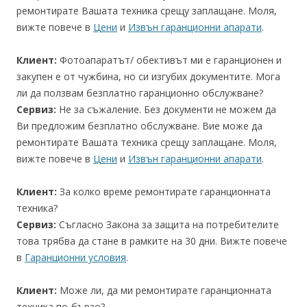
ремонтирате Вашата техника срещу заплащане. Моля,
вижте повече в
Цени
и
Извън гаранционни апарати
.
Клиент:
Фотоапаратът/ обективът ми е гаранционен и
закупен е от чужбина, но си изгубих документите. Мога
ли да ползвам безплатно гаранционно обслужване?
Сервиз:
Не за съжаление. Без документи не можем да
Ви предложим безплатно обслужване. Вие може да
ремонтирате Вашата техника срещу заплащане. Моля,
вижте повече в
Цени
и
Извън гаранционни апарати
.
Клиент:
За колко време ремонтирате гаранционната
техника?
Сервиз:
Съгласно Закона за защита на потребителите
това трябва да стане в рамките на 30 дни. Вижте повече
в
Гаранционни условия
.
Клиент:
Може ли, да ми ремонтирате гаранционната
техника по-бързо?