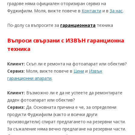
градове няма официален оторизиран сервиз на
Фуджифилм. Моля, вижте повече в
Контакти
и в
За нас
.
По-долу са въпросите за
гаранционната
техника
Въпроси свързани с ИЗВЪН гаранционна
техника
Клиент:
Скъп ли е ремонта на фотоапарат или обектив?
Сервиз:
Моля, вижте повече в
Цени
и
Извън
гаранционни апарати
.
Клиент:
Възможно ли е да не успеете да ремонтирате
даден фотоапарат или обектив?
Сервиз:
Да. Основната причина е че, за определени
продукти Фуджифилм (както и всички други
производители) спират предлагането на резервни части.
За съжаление няма вечно предлагане на резервни части.