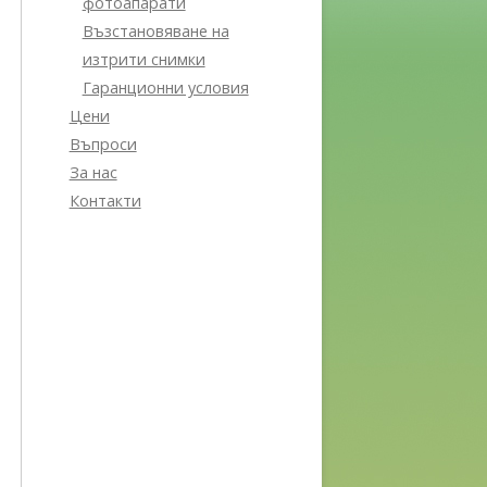
фотоапарати
Възстановяване на
изтрити снимки
Гаранционни условия
Цени
Въпроси
За нас
Контакти