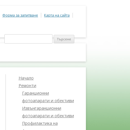
Форма за запитване
Карта на сайта
Търсене
за:
Начало
Ремонти
Гаранционни
фотоапарати и обективи
Извънгаранционни
фотоапарати и обективи
Профилактика на