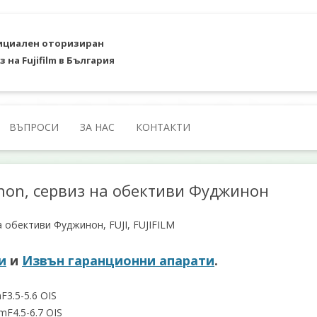
циален оторизиран
з на Fujifilm в България
Към съдържанието
ВЪПРОСИ
ЗА НАС
КОНТАКТИ
inon, сервиз на обективи Фуджинон
а обективи Фуджинон, FUJI, FUJIFILM
и
и
Извън гаранционни апарати
.
3.5-5.6 OIS
F4.5-6.7 OIS