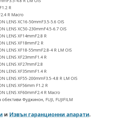
mmF3.5-4.8 R LM OIS
1.2 R
2.4 R Macro
ON LENS XC16-50mmF3.5-5.6 OIS
ON LENS XC50-230mmF4.5-6.7 OIS
NON LENS XF14mmF2.8 R
NON LENS XF18mmF2 R
ON LENS XF18-55mmF2.8-4 R LM OIS
NON LENS XF23mmF1.4 R
NON LENS XF27mmF2.8
NON LENS XF35mmF1.4 R
ON LENS XF55-200mmF3.5-4.8 R LM OIS
ON LENS XF56mm F1.2 R
NON LENS XF60mmF2.4 R Macro
а обективи Фуджинон, FUJI, FUJIFILM
и
и
Извън гаранционни апарати
.