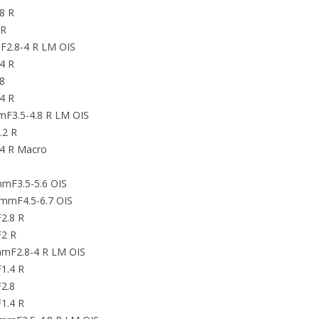
8 R
 R
2.8-4 R LM OIS
4 R
8
4 R
F3.5-4.8 R LM OIS
.2 R
4 R Macro
mF3.5-5.6 OIS
mmF4.5-6.7 OIS
2.8 R
2 R
mF2.8-4 R LM OIS
1.4 R
2.8
1.4 R