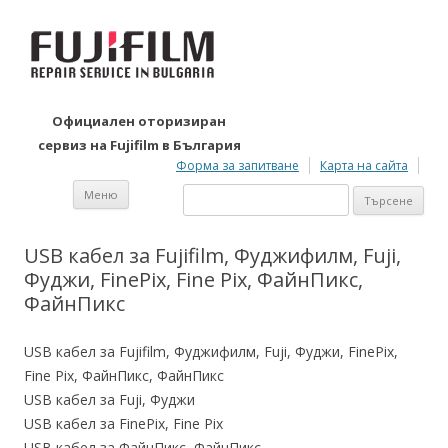
Официален оторизиран
сервиз на Fujifilm в България
Форма за запитване
Карта на сайта
Към съдържанието
Търсене
Меню
за:
USB кабел за Fujifilm, Фуджифилм, Fuji,
Фуджи, FinePix, Fine Pix, ФайнПикс,
ФайнПикс
USB кабел за Fujifilm, Фуджифилм, Fuji, Фуджи, FinePix,
Fine Pix, ФайнПикс, ФайнПикс
USB кабел за Fuji, Фуджи
USB кабел за FinePix, Fine Pix
USB кабел за ФайнПикс, ФайнПикс