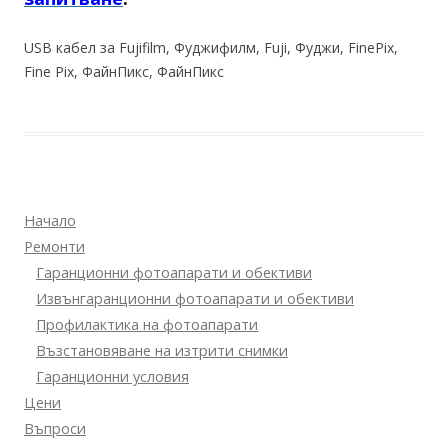
USB кабел за Fujifilm, Фуджифилм, Fuji, Фуджи, FinePix,
Fine Pix, ФайнПикс, ФайнПикс
Начало
Ремонти
Гаранционни фотоапарати и обективи
Извънгаранционни фотоапарати и обективи
Профилактика на фотоапарати
Възстановяване на изтрити снимки
Гаранционни условия
Цени
Въпроси