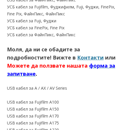
УСБ кабел за Fujifilm, Фуджифилм, Fuji, Фуджи, FinePix,
Fine Pix, ФайнПикс, ФайнПикс
УСБ кабел за Fuji, Фуджи
УСБ кабел за FinePix, Fine Pix
УСБ кабел за ФайнПикс, ФайнПикс
Моля, да ни се обадите за
подробностите! Вижте в
Контакти
или
Можете да ползвате нашата
форма за
запитване
.
USB кабел за A / AX / AV Series
USB кабел за Fujifilm A100
USB кабел за Fujifilm A150
USB кабел за Fujifilm A170
USB кабел за Fujifilm A175
USB кабел за Fujifilm A220